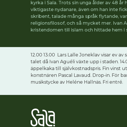
kyrka i Sala. Trots sin unga ålder av 48 år
viktigaste nydanare, även om han inte fick 
skribent, talade många språk flytande, var 
religionsfilosof, och så mycket mer. Ivan 
kristendomen till islam och hittade hem i
12.00 13.00 Lars Lalle Joneklav visar ev av 
talet då Ivan Aguéli växte upp i staden. 1
äppelkaka till självkostnadspris. Fin vinst
konstnären Pascal Lavaud. Drop-in. För ba
musikstycke av Heléne Hallnäs. Fri entré.