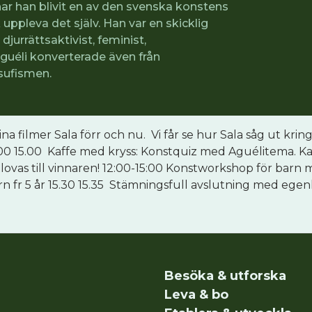
 har han blivit en av den svenska konstens
uppleva det själv. Han var en skicklig
djurrättsaktivist, feminist,
Aguéli konverterade även från
 sufismen.
sina filmer Sala förr och nu. Vi får se hur Sala såg ut kri
4.00 15.00 Kaffe med kryss: Konstquiz med Aguélitema. K
 utlovas till vinnaren! 12:00-15:00 Konstworkshop för barn
rn fr 5 år 15.30 15.35 Stämningsfull avslutning med eg
Besöka & utforska
Leva & bo