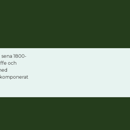
ng sena 1800-
affe och
 med
enkomponerat