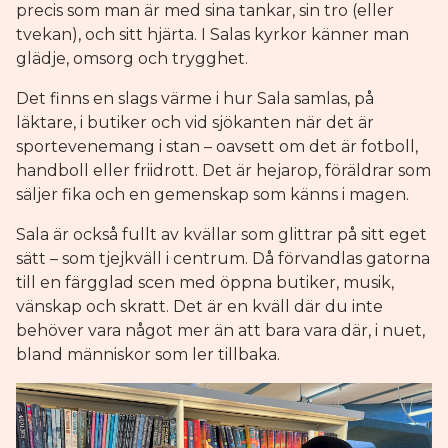
precis som man är med sina tankar, sin tro (eller
tvekan), och sitt hjärta. I Salas kyrkor känner man
glädje, omsorg och trygghet.
Det finns en slags värme i hur Sala samlas, på
läktare, i butiker och vid sjökanten när det är
sportevenemang i stan – oavsett om det är fotboll,
handboll eller friidrott. Det är hejarop, föräldrar som
säljer fika och en gemenskap som känns i magen.
Sala är också fullt av kvällar som glittrar på sitt eget
sätt – som tjejkväll i centrum. Då förvandlas gatorna
till en färgglad scen med öppna butiker, musik,
vänskap och skratt. Det är en kväll där du inte
behöver vara något mer än att bara vara där, i nuet,
bland människor som ler tillbaka.