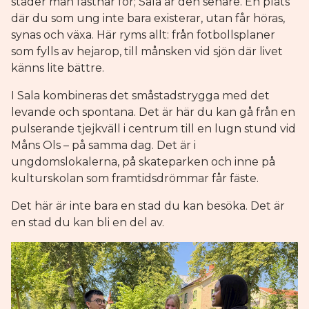
städer man fastnar för; Sala är den senare. En plats
där du som ung inte bara existerar, utan får höras,
synas och växa. Här ryms allt: från fotbollsplaner
som fylls av hejarop, till månsken vid sjön där livet
känns lite bättre.
I Sala kombineras det småstadstrygga med det
levande och spontana. Det är här du kan gå från en
pulserande tjejkväll i centrum till en lugn stund vid
Måns Ols – på samma dag. Det är i
ungdomslokalerna, på skateparken och inne på
kulturskolan som framtidsdrömmar får fäste.
Det här är inte bara en stad du kan besöka. Det är
en stad du kan bli en del av.