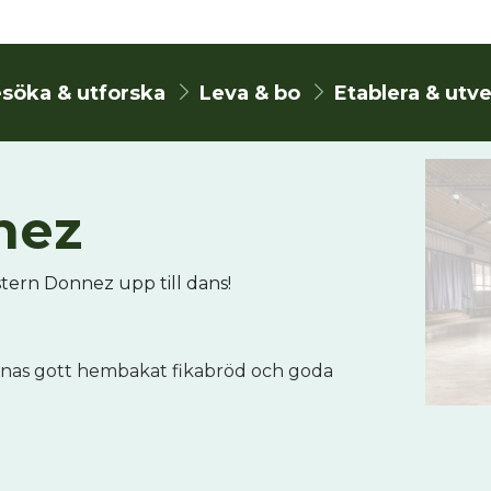
söka & utforska
Leva & bo
Etablera & utv
nez
stern Donnez upp till dans!
nas gott hembakat fikabröd och goda