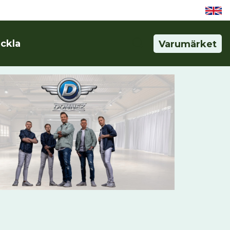
eckla
Varumärket