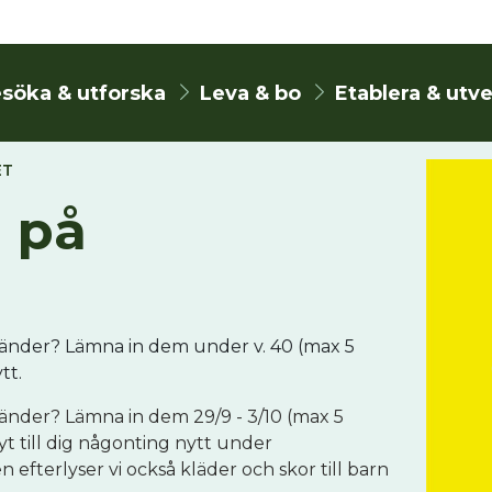
söka & utforska
Leva & bo
Etablera & utv
ET
 på
vänder? Lämna in dem under v. 40 (max 5
tt.
vänder? Lämna in dem 29/9 - 3/10 (max 5
yt till dig någonting nytt under
fterlyser vi också kläder och skor till barn