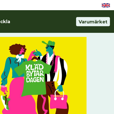
eckla
Varumärket