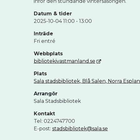
inför den stundande vintersäsongen.
Datum & tider
2025-10-04 11:00 - 13:00
Inträde
Fri entré
Webbplats
bibliotekivastmanland.se
Plats
Sala stadsbibliotek, Blå Salen, Norra Espl
Arrangör
Sala Stadsbibliotek
Kontakt
Tel: 0224747700
E-post:
stadsbibliotek@sala.se