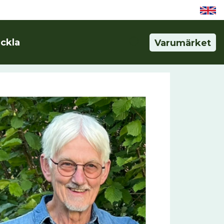
eckla
Varumärket