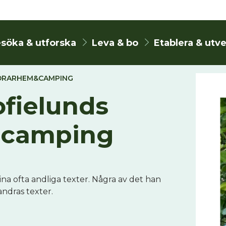
söka & utforska
Leva & bo
Etablera & utv
NDRARHEM&CAMPING
ofielunds
&camping
na ofta andliga texter. Några av det han
andras texter.